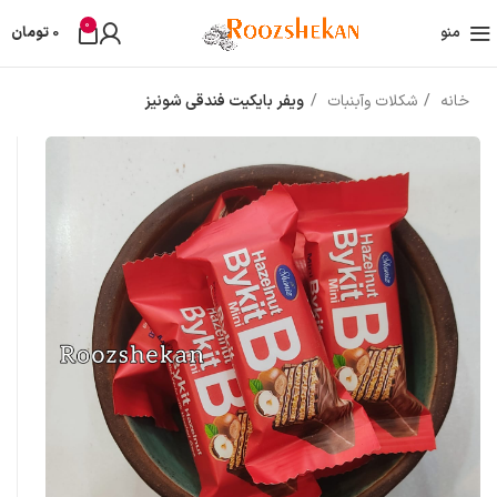
0
منو
0
تومان
خانه
شکلات وآبنبات
ویفر بایکیت فندقی شونیز