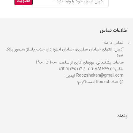
اطلاعات تماس
تماس با ما:
آدرس: انتهای خیابان مطهری، خیابان اجاره دار، جنب پاساژ منصور پلاک
608
ساعات پشتیبانی: روزهای کاری از ساعت 10:00 تا 18:00
تلفن:88144703-021 / 09125045009
Roozshekan@gmail.com ایمیل:
@Roozshekan اینستاکرام:
اینماد