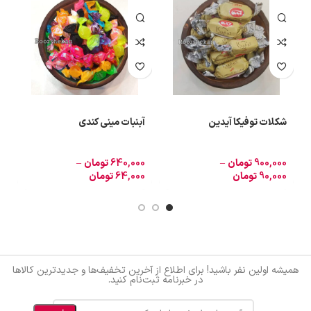
شکلات توفیکا آیدین
آبنبات مینی کندی
ش
900,000
تومان
–
640,000
تومان
–
0
90,000
تومان
64,000
تومان
0
همیشه اولین نفر باشید! برای اطلاع از آخرین تخفیف‌ها و جدیدترین کالاها
در خبرنامه ثبت‌نام کنید.