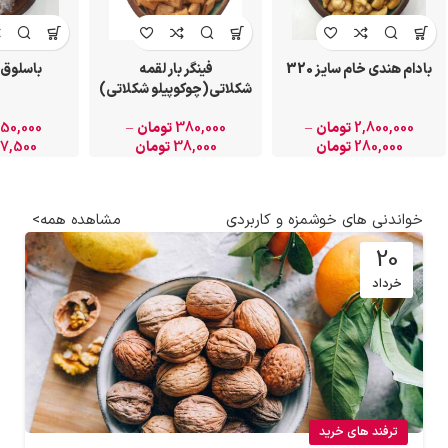
بادام هندی خام سایز 320
باسلوق 
فینگر بار لقمه
شکلاتی(چوکوپیلو شکلاتی)
2,800,000
تومان
–
50,000
380,000
تومان
–
280,000
تومان
7,500
38,000
تومان
خواندنی های خوشمزه و کاربردی مشاهده همه>
20
خرداد
ترفند های خرید