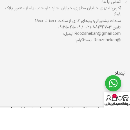
تماس با ما:
آدرس: انتهای خیابان مطهری، خیابان اجاره دار، جنب پاساژ منصور پلاک
608
ساعات پشتیبانی: روزهای کاری از ساعت 10:00 تا 18:00
تلفن:88144703-021 / 09125045009
Roozshekan@gmail.com ایمیل:
@Roozshekan اینستاکرام:
اینماد
0
روشگاه
علاقه مندی
سبد خرید
حساب کاربری من
تمام حقوق برای
روز شکن
محفوظ است.طراحی سایت توسط
آرت نیک