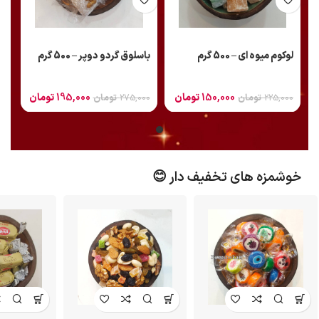
باسلوق گردو دوپر – 500 گرم
لوکوم میوه ای – 500 گرم
195,000
تومان
150,000
تومان
275,000
تومان
225,000
تومان
خوشمزه های تخفیف دار 😊