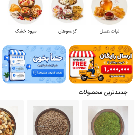
نبات،عسل
گز،سوهان
میوه خشک
جدیدترین محصولات