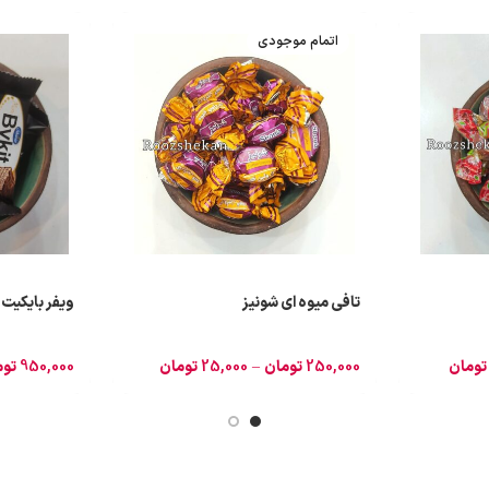
اتمام موجودی
تافی میوه ای شونیز
ویفر بایکیت 
تومان
250,000
تومان
–
25,000
تومان
950,000
توم