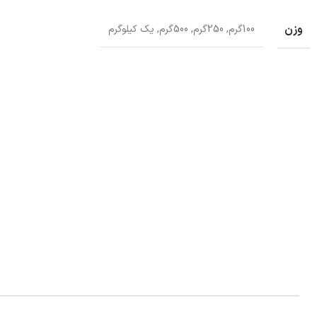
وزن
100گرم, 250گرم, 500گرم, یک کیلوگرم