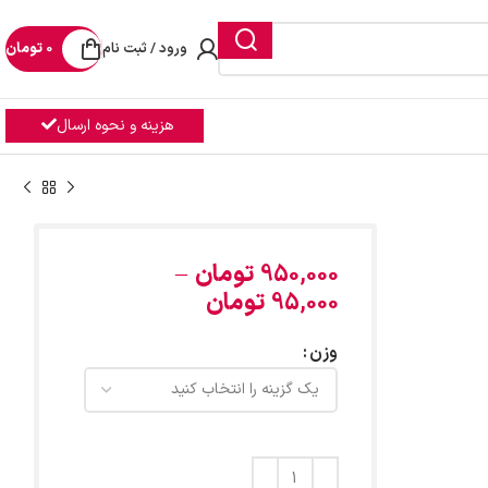
ورود / ثبت نام
0
تومان
هزینه و نحوه ارسال
950,000
تومان
–
95,000
تومان
وزن