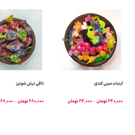
آبنبات مینی کندی
تافی ترش شونیز
640,000
تومان
–
64,000
تومان
680,000
تومان
–
68,000