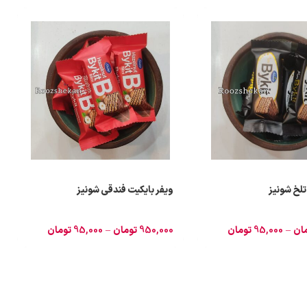
تلخ شونیز
ویفر بایکیت فندقی شونیز
ان
–
95,000
تومان
950,000
تومان
–
95,000
تومان