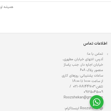
همیشه اول
اطلاعات تماس
تماس با ما:
آدرس: انتهای خیابان مطهری،
خیابان اجاره دار، جنب پاساژ
منصور پلاک 608
ساعات پشتیبانی: روزهای کاری
از ساعت 10:00 تا 18:00
تلفن:88144703-021 /
09125045009
Roozshekan@gmail.com
ایمیل:
@Roozshekan اینستاکرام: