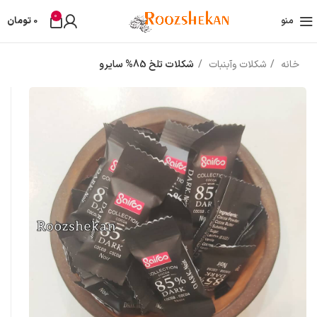
0
منو
0
تومان
خانه
شکلات وآبنبات
شکلات تلخ 85% سایرو