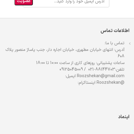
اطلاعات تماس
تماس با ما:
آدرس: انتهای خیابان مطهری، خیابان اجاره دار، جنب پاساژ منصور پلاک
608
ساعات پشتیبانی: روزهای کاری از ساعت 10:00 تا 18:00
تلفن:88144703-021 / 09125045009
Roozshekan@gmail.com ایمیل:
@Roozshekan اینستاکرام:
اینماد