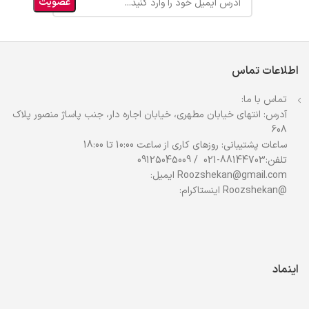
اطلاعات تماس
تماس با ما:
آدرس: انتهای خیابان مطهری، خیابان اجاره دار، جنب پاساژ منصور پلاک
608
ساعات پشتیبانی: روزهای کاری از ساعت 10:00 تا 18:00
تلفن:88144703-021 / 09125045009
Roozshekan@gmail.com ایمیل:
@Roozshekan اینستاکرام:
اینماد