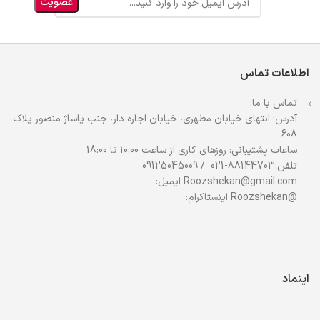
اطلاعات تماس
تماس با ما:
آدرس: انتهای خیابان مطهری، خیابان اجاره دار، جنب پاساژ منصور پلاک
608
ساعات پشتیبانی: روزهای کاری از ساعت 10:00 تا 18:00
تلفن:88144703-021 / 09125045009
Roozshekan@gmail.com ایمیل:
@Roozshekan اینستاکرام:
اینماد