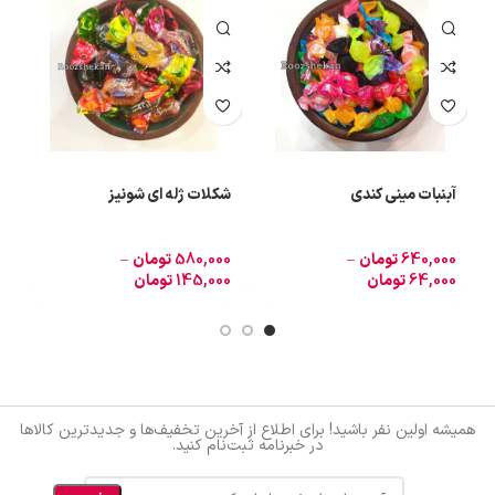
آبنبات مینی کندی
شکلات ژله ای شونیز
ت
640,000
تومان
–
580,000
تومان
–
0
64,000
تومان
145,000
تومان
0
همیشه اولین نفر باشید! برای اطلاع از آخرین تخفیف‌ها و جدیدترین کالاها
در خبرنامه ثبت‌نام کنید.