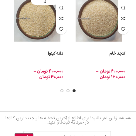
ی
کنجد خام
دانه کینوا
ن
600,000
تومان
–
400,000
تومان
–
0
150,000
تومان
40,000
تومان
0
همیشه اولین نفر باشید! برای اطلاع از آخرین تخفیف‌ها و جدیدترین کالاها
در خبرنامه ثبت‌نام کنید.