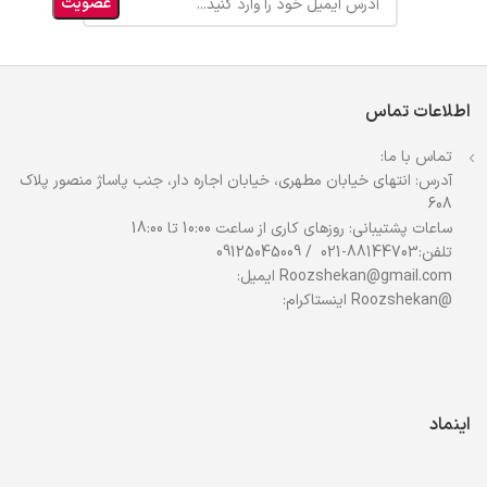
اطلاعات تماس
تماس با ما:
آدرس: انتهای خیابان مطهری، خیابان اجاره دار، جنب پاساژ منصور پلاک
608
ساعات پشتیبانی: روزهای کاری از ساعت 10:00 تا 18:00
تلفن:88144703-021 / 09125045009
Roozshekan@gmail.com ایمیل:
@Roozshekan اینستاکرام:
اینماد