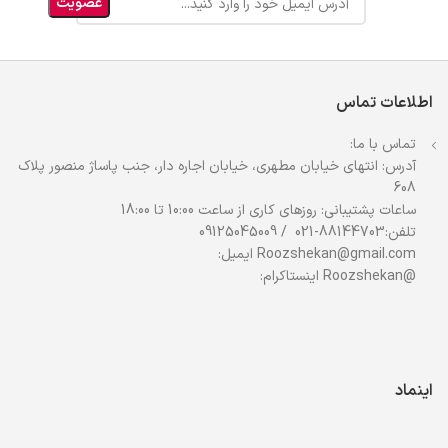
اطلاعات تماس
تماس با ما:
آدرس: انتهای خیابان مطهری، خیابان اجاره دار، جنب پاساژ منصور پلاک
608
ساعات پشتیبانی: روزهای کاری از ساعت 10:00 تا 18:00
تلفن:88144703-021 / 09125045009
Roozshekan@gmail.com ایمیل:
@Roozshekan اینستاکرام:
اینماد