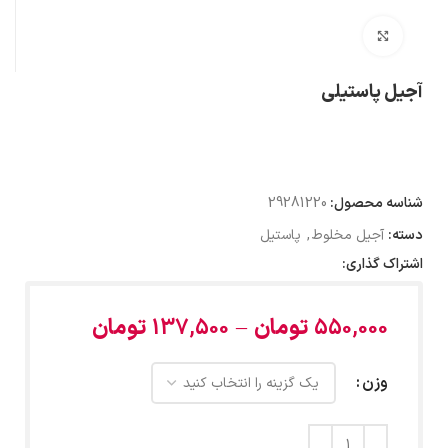
بزرگنمایی تصویر
آجیل پاستیلی
شناسه محصول:
29281220
دسته:
آجیل مخلوط
,
پاستیل
اشتراک گذاری:
550,000
تومان
–
137,500
تومان
وزن