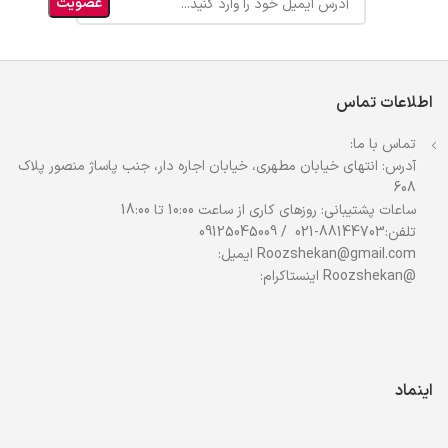
اطلاعات تماس
تماس با ما:
آدرس: انتهای خیابان مطهری، خیابان اجاره دار، جنب پاساژ منصور پلاک
608
ساعات پشتیبانی: روزهای کاری از ساعت 10:00 تا 18:00
تلفن:88144703-021 / 09125045009
Roozshekan@gmail.com ایمیل:
@Roozshekan اینستاکرام:
اینماد