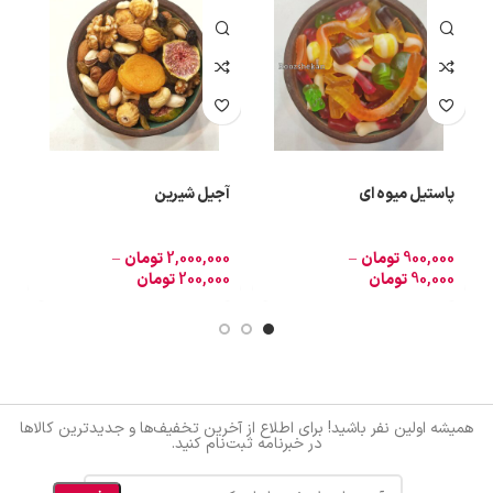
پاستیل میوه ای
آجیل شیرین
آ
900,000
تومان
–
2,000,000
تومان
–
0
90,000
تومان
200,000
تومان
0
همیشه اولین نفر باشید! برای اطلاع از آخرین تخفیف‌ها و جدیدترین کالاها
در خبرنامه ثبت‌نام کنید.