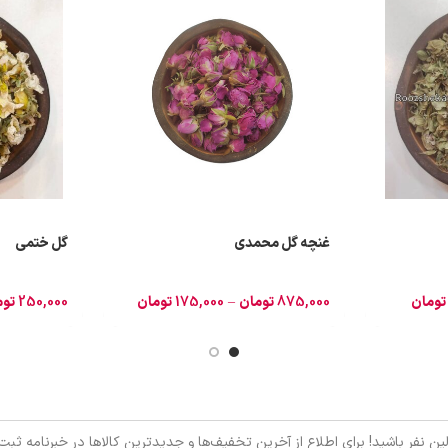
غنچه گل محمدی
گل ختمی
تومان
875,000
تومان
–
175,000
تومان
250,000
توم
ین نفر باشید! برای اطلاع از آخرین تخفیف‌ها و جدیدترین کالاها در خبرنامه ثبت‌ن