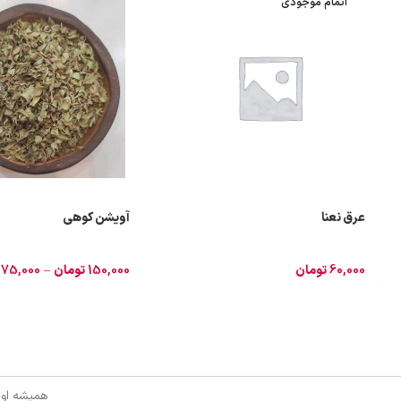
اتمام موجودی
عرق نعنا
آویشن کوهی
60,000
تومان
150,000
تومان
–
75,000
همیشه اول