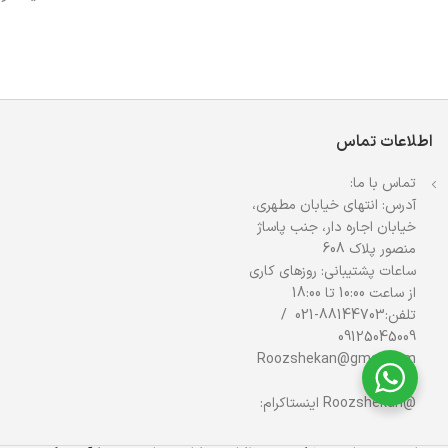
اطلاعات تماس
تماس با ما:
آدرس: انتهای خیابان مطهری،
خیابان اجاره دار، جنب پاساژ
منصور پلاک 608
ساعات پشتیبانی: روزهای کاری
از ساعت 10:00 تا 18:00
تلفن:88144703-021 /
09125045009
Roozshekan@gmail.com
ایمیل:
@Roozshekan اینستاکرام: