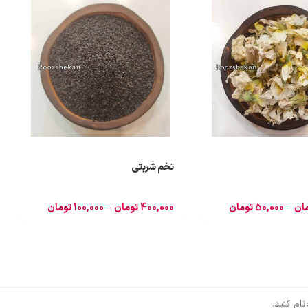
تخم شربتی
ان
–
50,000
تومان
400,000
تومان
–
100,000
تومان
ام کنید.