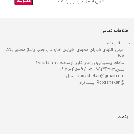
اطلاعات تماس
تماس با ما:
آدرس: انتهای خیابان مطهری، خیابان اجاره دار، جنب پاساژ منصور پلاک
608
ساعات پشتیبانی: روزهای کاری از ساعت 10:00 تا 18:00
تلفن:88144703-021 / 09125045009
Roozshekan@gmail.com ایمیل:
@Roozshekan اینستاکرام:
اینماد