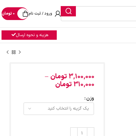
ورود / ثبت نام
0
تومان
هزینه و نحوه ارسال
3,100,000
تومان
–
310,000
تومان
وزن