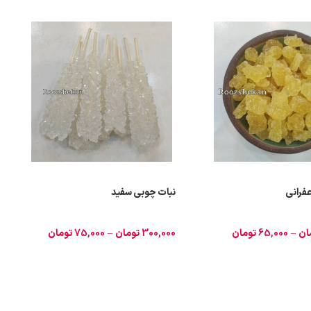
عفرانی
نبات چوبی سفید
ان
–
65,000
تومان
300,000
تومان
–
75,000
تومان