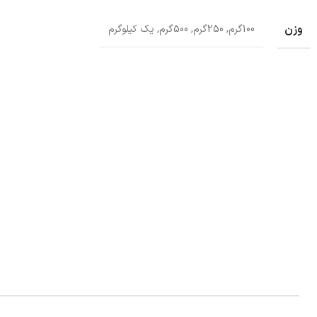
وزن
100گرم, 250گرم, 500گرم, یک کیلوگرم