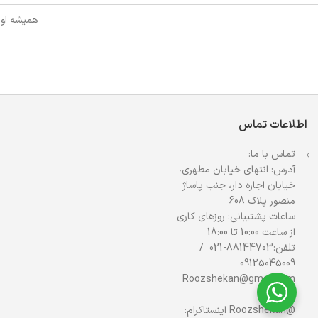
همیشه اول
اطلاعات تماس
تماس با ما:
آدرس: انتهای خیابان مطهری،
خیابان اجاره دار، جنب پاساژ
منصور پلاک 608
ساعات پشتیبانی: روزهای کاری
از ساعت 10:00 تا 18:00
تلفن:88144703-021 /
09125045009
Roozshekan@gmail.com
ایمیل:
@Roozshekan اینستاکرام: