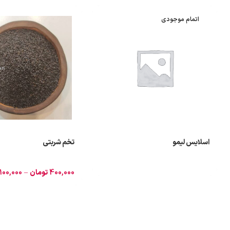
اتمام موجودی
اسلایس لیمو
تخم شربتی
400,000
تومان
–
100,000