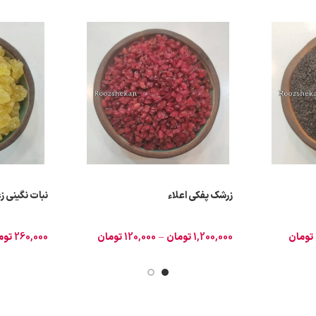
زرشک پفکی اعلاء
نبات نگینی ز
تومان
1,200,000
تومان
–
120,000
تومان
260,000
توم