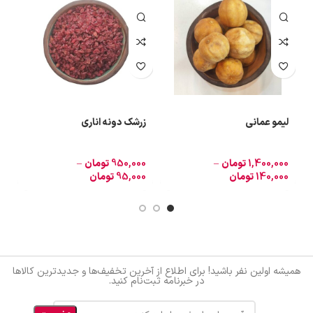
لیمو عمانی
زرشک دونه اناری
ل
1,400,000
تومان
–
950,000
تومان
–
0
140,000
تومان
95,000
تومان
0
همیشه اولین نفر باشید! برای اطلاع از آخرین تخفیف‌ها و جدیدترین کالاها
در خبرنامه ثبت‌نام کنید.