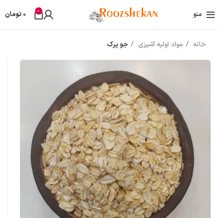
0
منو
0
تومان
خانه
مواد اولیه آشپزی
جو پرک