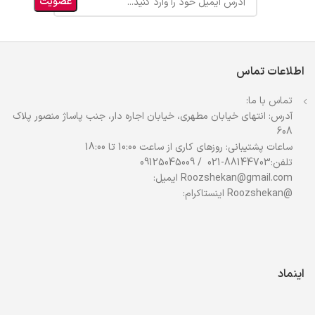
اطلاعات تماس
تماس با ما:
آدرس: انتهای خیابان مطهری، خیابان اجاره دار، جنب پاساژ منصور پلاک
608
ساعات پشتیبانی: روزهای کاری از ساعت 10:00 تا 18:00
تلفن:88144703-021 / 09125045009
Roozshekan@gmail.com ایمیل:
@Roozshekan اینستاکرام:
اینماد