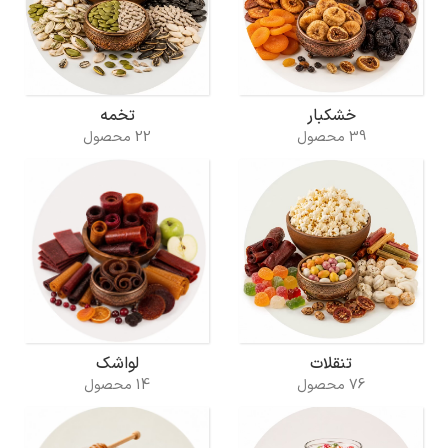
خشکبار
تخمه
39 محصول
22 محصول
تنقلات
لواشک
76 محصول
14 محصول