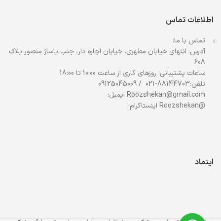
اطلاعات تماس
تماس با ما:
آدرس: انتهای خیابان مطهری، خیابان اجاره دار، جنب پاساژ منصور پلاک
608
ساعات پشتیبانی: روزهای کاری از ساعت 10:00 تا 18:00
تلفن:88144703-021 / 09125045009
Roozshekan@gmail.com ایمیل:
@Roozshekan اینستاکرام:
اینماد