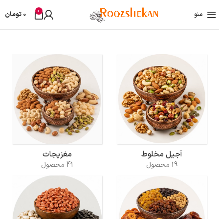
0
منو
0
تومان
آجیل مخلوط
مغزیجات
19 محصول
41 محصول