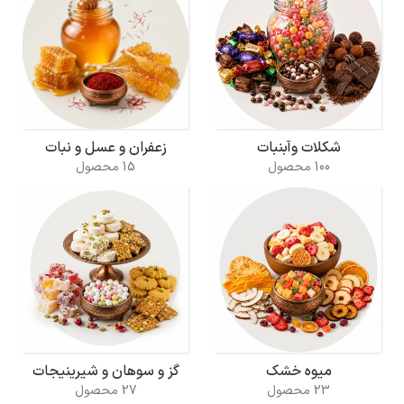
شکلات وآبنبات
زعفران و عسل و نبات
100 محصول
15 محصول
میوه خشک
گز و سوهان و شیرینیجات
23 محصول
27 محصول